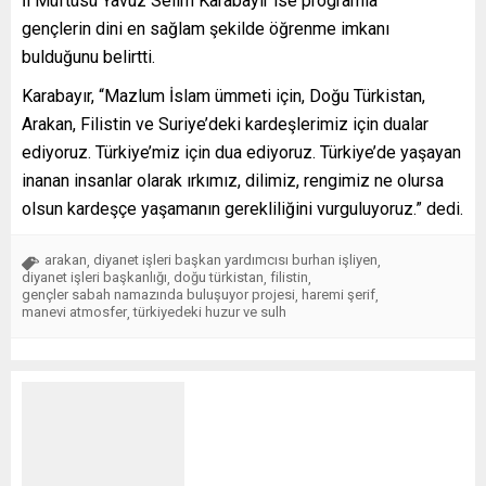
İl Müftüsü Yavuz Selim Karabayır ise programla
gençlerin dini en sağlam şekilde öğrenme imkanı
bulduğunu belirtti.
Karabayır, “Mazlum İslam ümmeti için, Doğu Türkistan,
Arakan, Filistin ve Suriye’deki kardeşlerimiz için dualar
ediyoruz. Türkiye’miz için dua ediyoruz. Türkiye’de yaşayan
inanan insanlar olarak ırkımız, dilimiz, rengimiz ne olursa
olsun kardeşçe yaşamanın gerekliliğini vurguluyoruz.” dedi.
arakan
diyanet işleri başkan yardımcısı burhan işliyen
,
,
diyanet işleri başkanlığı
doğu türkistan
filistin
,
,
,
gençler sabah namazında buluşuyor projesi
haremi şerif
,
,
manevi atmosfer
türkiyedeki huzur ve sulh
,