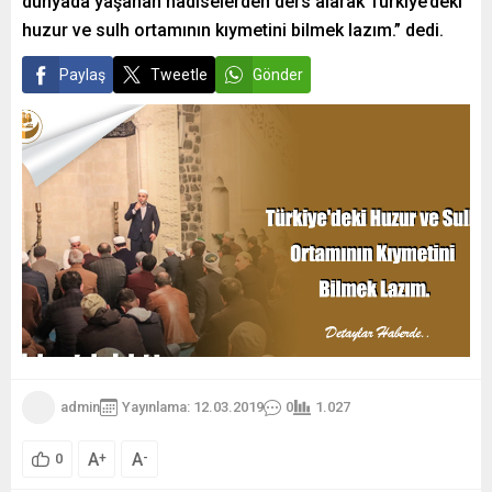
dünyada yaşanan hadiselerden ders alarak Türkiye’deki
huzur ve sulh ortamının kıymetini bilmek lazım.” dedi.
Paylaş
Tweetle
Gönder
admin
Yayınlama: 12.03.2019
0
1.027
A
A
+
-
0