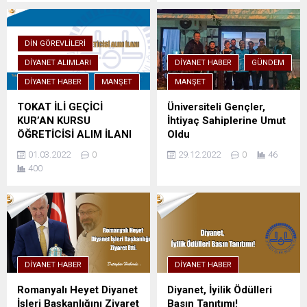
DIN GÖREVLILERI
DIYANET ALIMLARI
DIYANET HABER
GÜNDEM
DIYANET HABER
MANŞET
MANŞET
TOKAT İLİ GEÇİCİ
Üniversiteli Gençler,
KUR’AN KURSU
İhtiyaç Sahiplerine Umut
ÖĞRETİCİSİ ALIM İLANI
Oldu
01.03.2022
0
29.12.2022
0
46
400
DIYANET HABER
DIYANET HABER
Romanyalı Heyet Diyanet
Diyanet, İyilik Ödülleri
İşleri Başkanlığını Ziyaret
Basın Tanıtımı!