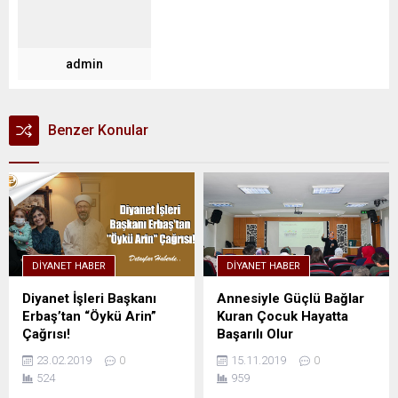
admin
Benzer Konular
DIYANET HABER
DIYANET HABER
Diyanet İşleri Başkanı
Annesiyle Güçlü Bağlar
Erbaş’tan “Öykü Arin”
Kuran Çocuk Hayatta
Çağrısı!
Başarılı Olur
23.02.2019
0
15.11.2019
0
524
959