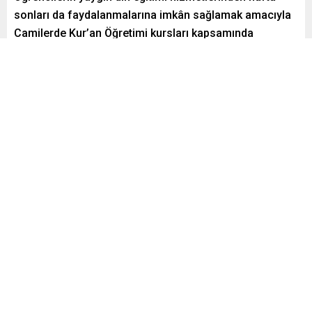
sonları da faydalanmalarına imkân sağlamak amacıyla
Camilerde Kur’an Öğretimi kursları kapsamında
hazırlanan Camilerde Kur’an Öğretimi Hafta Sonu
Kur’an Kursları Programına ilişkin uygulama esasları
ekte gönderilmiştir.
Paylaş
Tweetle
Gönder