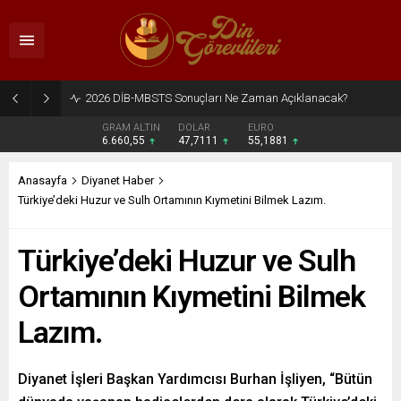
2026 DİB-MBSTS Ne Zaman?
GRAM ALTIN
DOLAR
EURO
6.660,55
47,7111
55,1881
Anasayfa
Diyanet Haber
Türkiye’deki Huzur ve Sulh Ortamının Kıymetini Bilmek Lazım.
Türkiye’deki Huzur ve Sulh
Ortamının Kıymetini Bilmek
Lazım.
Diyanet İşleri Başkan Yardımcısı Burhan İşliyen, “Bütün