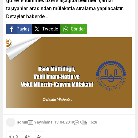
görevlendirilmek üzere aşağıda belirtilen şartları
taşıyanlar arasından mülakatla sıralama yapılacaktır.
Detaylar haberde…
Paylaş
Tweetle
Gönder
admin
Yayınlama: 13.04.2019
0
1628
A
A
+
-
0