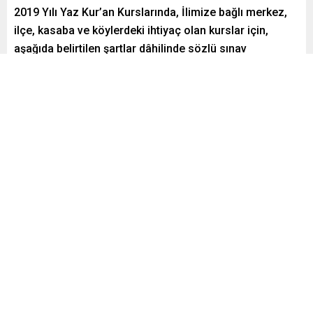
2019 Yılı Yaz Kur’an Kurslarında, İlimize bağlı merkez,
ilçe, kasaba ve köylerdeki ihtiyaç olan kurslar için,
aşağıda belirtilen şartlar dâhilinde sözlü sınav
sonucuna göre ilgi mevzuatlar ve yazılar doğrultusunda
Geçici Kur’an Kursu Öğreticisi görevlendirmesi
yapılacaktır.
Paylaş
Tweetle
Gönder