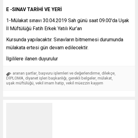
E -SINAV TARİHİ VE YERİ
1-Mülakat sınavı 30.04.2019 Sah günü saat 09.00’da Uşak
İl Müftülüğü Fatih Erkek Yatılı Kur’an
Kursunda yapılacaktır. Sınavların bitmemesi durumunda
mülakata ertesi gün devam edilecektir.
İlgililere ilanen duyurulur
aranan şartlar
başvuru işlemleri ve değerlendirme
dilekçe
,
,
,
DİPLOMA
diyanet işleri başkanlığı
gerekli belgeler
mülakat
,
,
,
,
uşak müftülüğü
vekil imam hatip
vekil müezzin kayyım
,
,