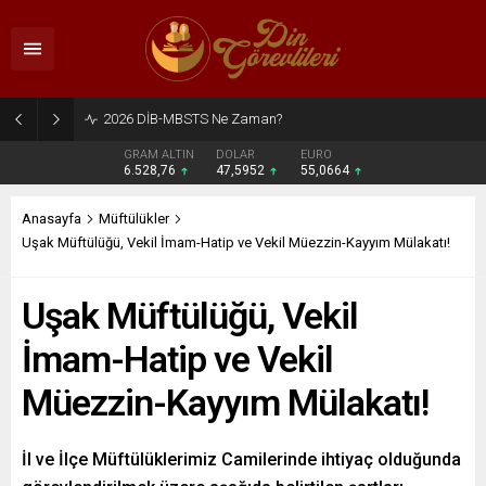
2026 DİB-MBSTS Ne Zaman?
GRAM ALTIN
DOLAR
EURO
6.528,76
47,5952
55,0664
Anasayfa
Müftülükler
Uşak Müftülüğü, Vekil İmam-Hatip ve Vekil Müezzin-Kayyım Mülakatı!
Uşak Müftülüğü, Vekil
İmam-Hatip ve Vekil
Müezzin-Kayyım Mülakatı!
İl ve İlçe Müftülüklerimiz Camilerinde ihtiyaç olduğunda