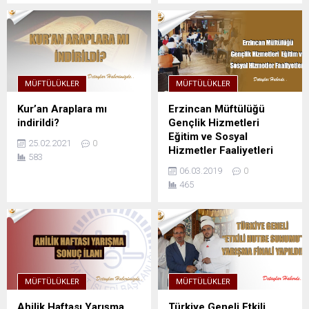
MÜFTÜLÜKLER
MÜFTÜLÜKLER
Kur’an Araplara mı
Erzincan Müftülüğü
indirildi?
Gençlik Hizmetleri
Eğitim ve Sosyal
25.02.2021
0
Hizmetler Faaliyetleri
583
06.03.2019
0
465
MÜFTÜLÜKLER
MÜFTÜLÜKLER
Ahilik Haftası Yarışma
Türkiye Geneli Etkili