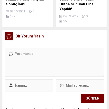
Sonuç İlanı
Hutbe Sunumu Finali
Yapıldı!
08.10.2021
0
172
04.09.2019
0
953
Bir Yorum Yazın