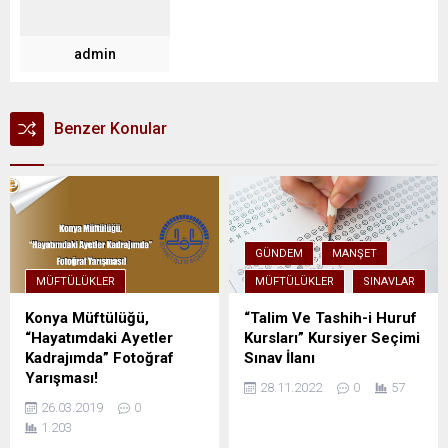
admin
Benzer Konular
GÜNDEM
MANŞET
MÜFTÜLÜKLER
MÜFTÜLÜKLER
SINAVLAR
Konya Müftülüğü,
“Talim Ve Tashih-i Huruf
“Hayatımdaki Ayetler
Kursları” Kursiyer Seçimi
Kadrajımda” Fotoğraf
Sınav İlanı
Yarışması!
28.11.2022
0
57
26.03.2019
0
1.203