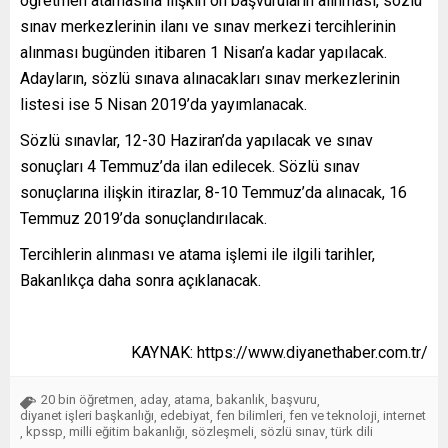
öğretmen atamasına ilişkin ön başvuruların alınması, sözlü
sınav merkezlerinin ilanı ve sınav merkezi tercihlerinin
alınması bugünden itibaren 1 Nisan’a kadar yapılacak.
Adayların, sözlü sınava alınacakları sınav merkezlerinin
listesi ise 5 Nisan 2019’da yayımlanacak.
Sözlü sınavlar, 12-30 Haziran’da yapılacak ve sınav
sonuçları 4 Temmuz’da ilan edilecek. Sözlü sınav
sonuçlarına ilişkin itirazlar, 8-10 Temmuz’da alınacak, 16
Temmuz 2019’da sonuçlandırılacak.
Tercihlerin alınması ve atama işlemi ile ilgili tarihler,
Bakanlıkça daha sonra açıklanacak.
KAYNAK: https://www.diyanethaber.com.tr/
20 bin öğretmen
aday
atama
bakanlık
başvuru
,
,
,
,
,
diyanet işleri başkanlığı
edebiyat
fen bilimleri
fen ve teknoloji
internet
,
,
,
,
kpssp
milli eğitim bakanlığı
sözleşmeli
sözlü sınav
türk dili
,
,
,
,
,