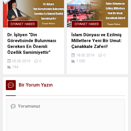
DIYANET HABER
DIYANET HABER
Dr. İşliyen “Din
İslam Dünyası ve Ezilmiş
Görevlisinde Bulunması
Milletlere Yeni Bir Umut:
Gereken En Önemli
Çanakkale Zaferi!
Özellik Samimiyettir”
18.03.2019
0
05.03.2019
0
1.053
744
Bir Yorum Yazın