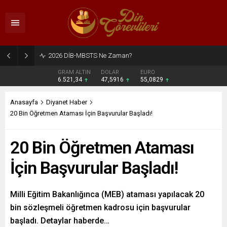
2026 DİB-MBSTS Ne Zaman?
GRAM ALTIN
DOLAR
EURO
6.521,34
47,5916
55,0829
Anasayfa
Diyanet Haber
20 Bin Öğretmen Ataması İçin Başvurular Başladı!
20 Bin Öğretmen Ataması
İçin Başvurular Başladı!
Milli Eğitim Bakanlığınca (MEB) ataması yapılacak 20
bin sözleşmeli öğretmen kadrosu için başvurular
başladı. Detaylar haberde…