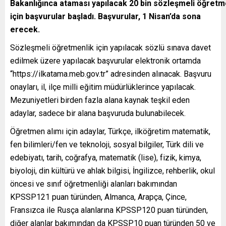
Bakanlığınca
ataması
yapılacak
20
bin
sözleşmeli
öğretm
için başvurular
başladı
. Başvurular, 1 Nisan’da sona
erecek.
Sözleşmeli öğretmenlik için yapılacak sözlü sınava davet
edilmek üzere yapılacak başvurular elektronik ortamda
“https://ilkatama.meb.gov.tr” adresinden alınacak. Başvuru
onayları, il, ilçe milli eğitim müdürlüklerince yapılacak.
Mezuniyetleri birden fazla alana kaynak teşkil eden
adaylar, sadece bir alana başvuruda bulunabilecek.
Öğretmen alımı için adaylar, Türkçe, ilköğretim matematik,
fen bilimleri/fen ve teknoloji, sosyal bilgiler, Türk dili ve
edebiyatı, tarih, coğrafya, matematik (lise), fizik, kimya,
biyoloji, din kültürü ve ahlak bilgisi, İngilizce, rehberlik, okul
öncesi ve sınıf öğretmenliği alanları bakımından
KPSSP121 puan türünden, Almanca, Arapça, Çince,
Fransızca ile Rusça alanlarına KPSSP120 puan türünden,
diğer alanlar bakımından da KPSSP10 puan türünden 50 ve