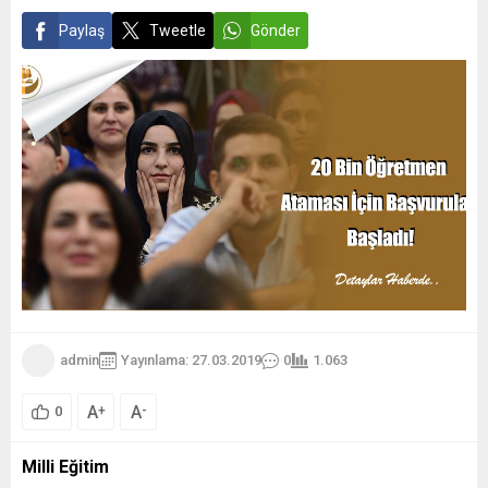
Paylaş
Tweetle
Gönder
admin
Yayınlama: 27.03.2019
0
1.063
A
A
+
-
0
Milli Eğitim