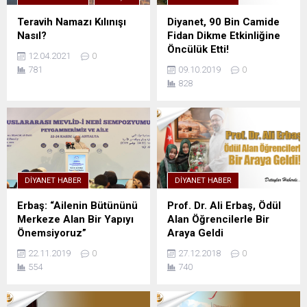
Teravih Namazı Kılınışı
Diyanet, 90 Bin Camide
Nasıl?
Fidan Dikme Etkinliğine
Öncülük Etti!
12.04.2021
0
781
09.10.2019
0
828
DIYANET HABER
DIYANET HABER
Erbaş: “Ailenin Bütününü
Prof. Dr. Ali Erbaş, Ödül
Merkeze Alan Bir Yapıyı
Alan Öğrencilerle Bir
Önemsiyoruz”
Araya Geldi
22.11.2019
0
27.12.2018
0
554
740