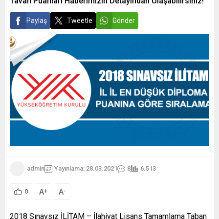
Tavan Puanları Haberimizin Detayından Ulaşabilirsiniz!
Paylaş
Tweetle
Gönder
admin
Yayınlama: 28.03.2021
8
6.513
A
A
+
-
0
2018 Sınavsız İLİTAM – İlahiyat Lisans Tamamlama Taban