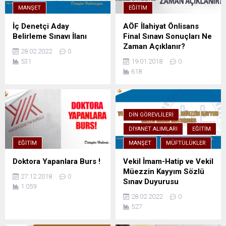
MANŞET
EĞITIM
İç Denetçi Aday
AÖF İlahiyat Önlisans
Belirleme Sınavı İlanı
Final Sınavı Sonuçları Ne
Zaman Açıklanır?
28.02.2022
0
531
19.01.2018
0
618
DIN GÖREVLILERI
DIYANET ALIMLARI
EĞITIM
EĞITIM
MANŞET
MÜFTÜLÜKLER
Doktora Yapanlara Burs !
Vekil İmam-Hatip ve Vekil
Müezzin Kayyım Sözlü
27.12.2018
0
Sınav Duyurusu
1.059
28.02.2022
0
527