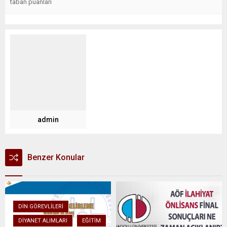
taban puanları
admin
Benzer Konular
DIN GÖREVLILERI
DIYANET ALIMLARI
EĞITIM