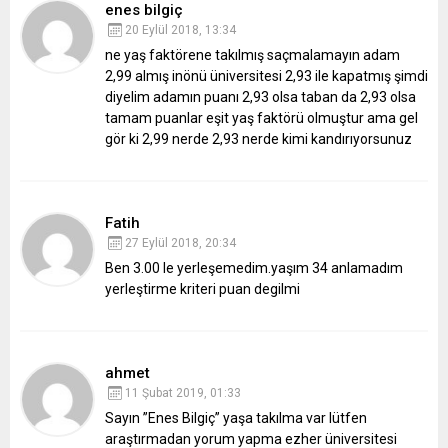
enes bilgiç
20 Eylül 2018, 13:34
ne yaş faktörene takılmış saçmalamayın adam
2,99 almış inönü üniversitesi 2,93 ile kapatmış şimdi
diyelim adamın puanı 2,93 olsa taban da 2,93 olsa
tamam puanlar eşit yaş faktörü olmuştur ama gel
gör ki 2,99 nerde 2,93 nerde kimi kandırıyorsunuz
Fatih
27 Eylül 2018, 20:34
Ben 3.00 le yerleşemedim.yaşım 34 anlamadım
yerleştirme kriteri puan degilmi
ahmet
11 Şubat 2019, 01:33
Sayın ”Enes Bilgiç” yaşa takılma var lütfen
araştırmadan yorum yapma ezher üniversitesi