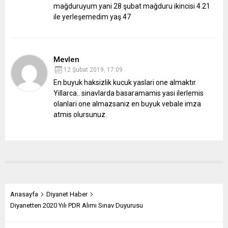
mağduruyum yani 28 şubat mağduru
ikincisi 4.21
ile yerleşemedim yaş 47
Mevlen
12 Şubat 2019, 17:09
En buyuk haksizlik kucuk yaslari one almaktır.
Yillarca.. sinavlarda basaramamis yasi ilerlemis
olanlari one almazsaniz en buyuk vebale imza
atmis olursunuz.
Anasayfa
Diyanet Haber
Diyanetten 2020 Yılı PDR Alımı Sınav Duyurusu