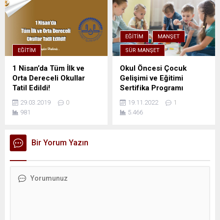
EĞITIM
MANŞET
EĞITIM
SÜR MANŞET
1 Nisan’da Tüm İlk ve
Okul Öncesi Çocuk
Orta Dereceli Okullar
Gelişimi ve Eğitimi
Tatil Edildi!
Sertifika Programı
29.03.2019
0
19.11.2022
1
981
5.466
Bir Yorum Yazın