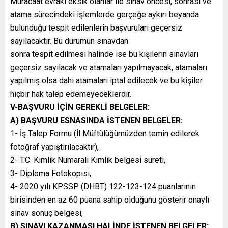
Müracaat evrakı eksik olanlar ile sınav öncesi, sonrası ve
atama sürecindeki işlemlerde gerçeğe aykırı beyanda
bulunduğu tespit edilenlerin başvuruları geçersiz
sayılacaktır. Bu durumun sınavdan
sonra tespit edilmesi halinde ise bu kişilerin sınavları
geçersiz sayılacak ve atamaları yapılmayacak, atamaları
yapılmış olsa dahi atamaları iptal edilecek ve bu kişiler
hiçbir hak talep edemeyeceklerdir.
V-BAŞVURU İÇİN GEREKLİ BELGELER:
A) BAŞVURU ESNASINDA İSTENEN BELGELER:
1- İş Talep Formu (İl Müftülüğümüzden temin edilerek
fotoğraf yapıştırılacaktır),
2- T.C. Kimlik Numaralı Kimlik belgesi sureti,
3- Diploma Fotokopisi,
4- 2020 yılı KPSSP (DHBT) 122-123-124 puanlarının
birisinden en az 60 puana sahip olduğunu gösterir onaylı
sınav sonuç belgesi,
B) SINAVI KAZANMASI HALİNDE İSTENEN BELGELER: