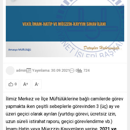
admin
Yayınlama: 30.09.2021
0
724
A
A
+
-
0
İlimiz Merkez ve İlçe Müftülüklerine bağlı camilerde görev
yapmakta iken çeşitli sebeplerle görevinden 3 (üç) ay ve
üzeri geçici olarak ayrılan (yurtdışı görevi, ücretsiz izin,
uzun süreli istirahat raporu, geçici görevlendirme vb.)
İmam-Hatip veya Müezzin-Kayyımların yerine,
2021 ve