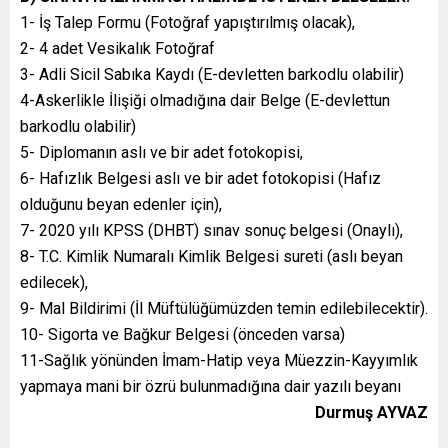
1- İş Talep Formu (Fotoğraf yapıştırılmış olacak),
2- 4 adet Vesikalık Fotoğraf
3- Adli Sicil Sabıka Kaydı (E-devletten barkodlu olabilir)
4-Askerlikle İlişiği olmadığına dair Belge (E-devlettun
barkodlu olabilir)
5- Diplomanın aslı ve bir adet fotokopisi,
6- Hafızlık Belgesi aslı ve bir adet fotokopisi (Hafız
olduğunu beyan edenler için),
7- 2020 yılı KPSS (DHBT) sınav sonuç belgesi (Onaylı),
8- T.C. Kimlik Numaralı Kimlik Belgesi sureti (aslı beyan
edilecek),
9- Mal Bildirimi (İl Müftülüğümüzden temin edilebilecektir).
10- Sigorta ve Bağkur Belgesi (önceden varsa)
11-Sağlık yönünden İmam-Hatip veya Müezzin-Kayyımlık
yapmaya mani bir özrü bulunmadığına dair yazılı beyanı
Durmuş AYVAZ