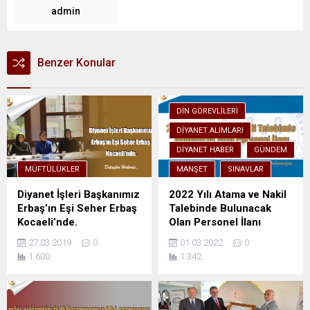
admin
Benzer Konular
DIN GÖREVLILERI
DIYANET ALIMLARI
DIYANET HABER
GÜNDEM
MÜFTÜLÜKLER
MANŞET
SINAVLAR
Diyanet İşleri Başkanımız
2022 Yılı Atama ve Nakil
Erbaş’ın Eşi Seher Erbaş
Talebinde Bulunacak
Kocaeli’nde.
Olan Personel İlanı
27.03.2019
0
01.03.2022
0
1.600
1.342