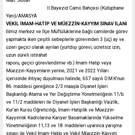
Mah. Sultan
II.Bayezid Camii Bahçesi (Kütüphane
Yanı)/AMASYA
VEKİL İMAM-HATİP VE MÜEZZİN-KAYYIM SINAV İLANI
İlimiz merkez ve İlçe Müftülüklerine bağlı camilerde görev
yapmakta iken çeşitli sebeplerle görevinden 3 (üç) ay ve
üzeri geçici olarak ayrılan (yurtdışı görevi, ücretsiz izin,
uzun süreli istirahat
raporu, geçici görevlendirme vb.) İmam-Hatip veya
Müezzin-Kayyımların yerine, 2021 ve 2022 Yılları
içerisinde ihtiyaç duyulması halinde, 657 sayılı D.M.K’nun
86. maddesi gereğince 2/3 maaşla Diyanet İşleri
Başkanlığı Atama ve Yer Değiştirme Yönetmeliğinin 11/b
ve 11/2 maddeleri ile Diyanet İşleri Başkanlığı Vaizlik,
Kur’an Kursu Öğreticiliği, İmam-Hatiplik ve Müezzin-
Kayyımlık Kadrolarına Kariyer Basamaklarında Yükselme
Yönetmeliğinin 11,13 ve 18. maddeleri uyarınca yarışma
sınavı ile Vekil İmam-Hatip ve Vekil Müezzin-Kayyım