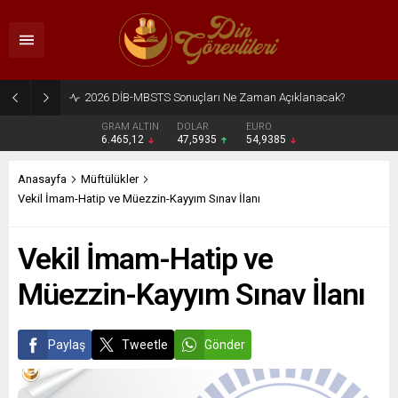
2026 DİB-MBSTS Ne Zaman?
GRAM ALTIN
DOLAR
EURO
6.465,12
47,5935
54,9385
Anasayfa
Müftülükler
Vekil İmam-Hatip ve Müezzin-Kayyım Sınav İlanı
Vekil İmam-Hatip ve
Müezzin-Kayyım Sınav İlanı
Paylaş
Tweetle
Gönder