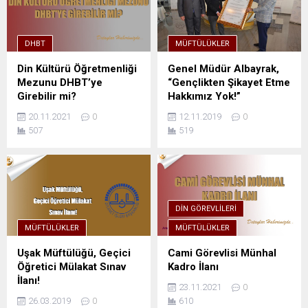
DHBT
MÜFTÜLÜKLER
Din Kültürü Öğretmenliği
Genel Müdür Albayrak,
Mezunu DHBT’ye
“Gençlikten Şikayet Etme
Girebilir mi?
Hakkımız Yok!”
20.11.2021
0
12.11.2019
0
507
519
DIN GÖREVLILERI
MÜFTÜLÜKLER
MÜFTÜLÜKLER
Uşak Müftülüğü, Geçici
Cami Görevlisi Münhal
Öğretici Mülakat Sınav
Kadro İlanı
İlanı!
23.11.2021
0
26.03.2019
0
610