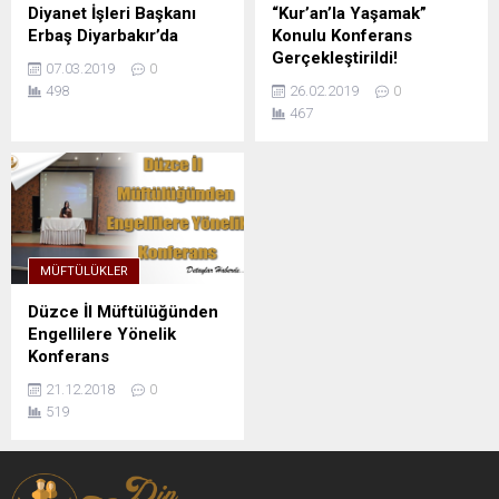
Diyanet İşleri Başkanı
“Kur’an’la Yaşamak”
Erbaş Diyarbakır’da
Konulu Konferans
Gerçekleştirildi!
07.03.2019
0
498
26.02.2019
0
467
MÜFTÜLÜKLER
Düzce İl Müftülüğünden
Engellilere Yönelik
Konferans
21.12.2018
0
519