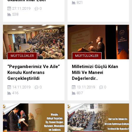
821
27.11.2019
0
538
MÜFTÜLÜKLER
MÜFTÜLÜKLER
“Peygamberimiz Ve Aile”
Milletimizi Güçlü Kılan
Konulu Konferans
Milli Ve Manevi
Gerçekleştirildi
Değerlerdir..
14.11.2019
0
13.11.2019
0
416
837