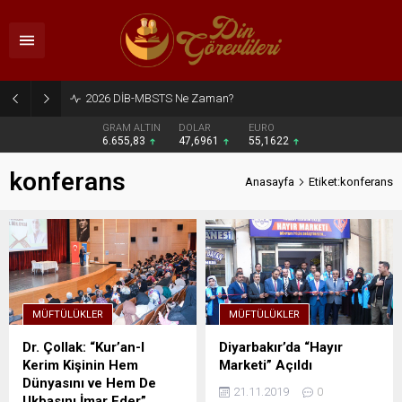
2026 DİB-MBSTS Ne Zaman?
GRAM ALTIN
DOLAR
EURO
6.655,83
47,6961
55,1622
konferans
Anasayfa
Etiket:konferans
MÜFTÜLÜKLER
MÜFTÜLÜKLER
Dr. Çollak: “Kur’an-I
Diyarbakır’da “Hayır
Kerim Kişinin Hem
Marketi” Açıldı
Dünyasını ve Hem De
21.11.2019
0
Ukbasını İmar Eder”