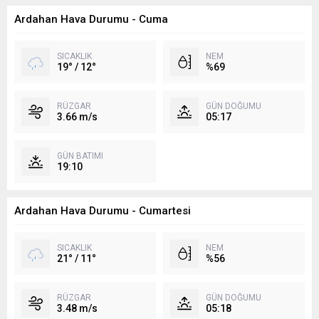
Ardahan Hava Durumu - Cuma
SICAKLIK
NEM
19° / 12°
%69
RÜZGAR
GÜN DOĞUMU
3.66 m/s
05:17
GÜN BATIMI
19:10
Ardahan Hava Durumu - Cumartesi
SICAKLIK
NEM
21° / 11°
%56
RÜZGAR
GÜN DOĞUMU
3.48 m/s
05:18