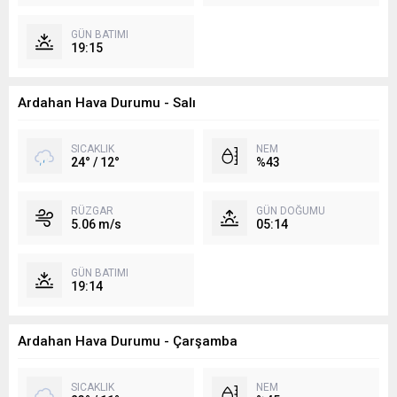
GÜN BATIMI
19:15
Ardahan Hava Durumu - Salı
SICAKLIK
NEM
24° / 12°
%43
RÜZGAR
GÜN DOĞUMU
5.06 m/s
05:14
GÜN BATIMI
19:14
Ardahan Hava Durumu - Çarşamba
SICAKLIK
NEM