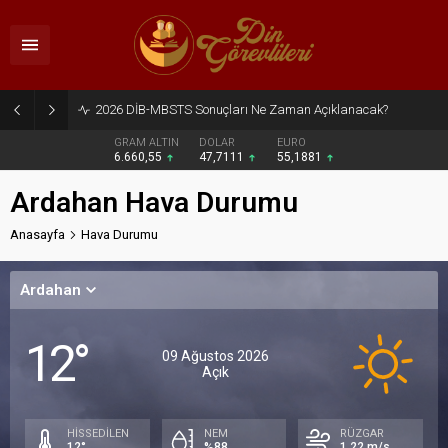
2026 DİB-MBSTS Sonuçları Ne Zaman Açıklanacak?
GRAM ALTIN
DOLAR
EURO
6.660,55
47,7111
55,1881
Ardahan Hava Durumu
Anasayfa
Hava Durumu
Ardahan
12°
09 Ağustos 2026
Açık
HİSSEDİLEN
NEM
RÜZGAR
12°
%88
1.22 m/s