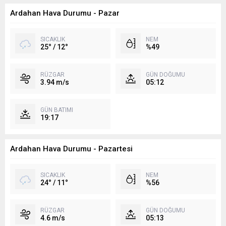
Ardahan Hava Durumu - Pazar
SICAKLIK
NEM
25° / 12°
%49
RÜZGAR
GÜN DOĞUMU
3.94 m/s
05:12
GÜN BATIMI
19:17
Ardahan Hava Durumu - Pazartesi
SICAKLIK
NEM
24° / 11°
%56
RÜZGAR
GÜN DOĞUMU
4.6 m/s
05:13