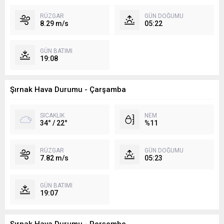
RÜZGAR
GÜN DOĞUMU
8.29 m/s
05:22
GÜN BATIMI
19:08
Şırnak Hava Durumu - Çarşamba
SICAKLIK
NEM
34° / 22°
%11
RÜZGAR
GÜN DOĞUMU
7.82 m/s
05:23
GÜN BATIMI
19:07