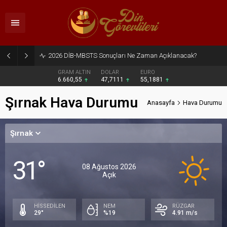
2026 DİB-MBSTS Sonuçları Ne Zaman Açıklanacak?
GRAM ALTIN
DOLAR
EURO
6.660,55
47,7111
55,1881
Şırnak Hava Durumu
Anasayfa
Hava Durumu
Şırnak
31°
08 Ağustos 2026
Açık
HİSSEDİLEN
NEM
RÜZGAR
29°
%19
4.91 m/s