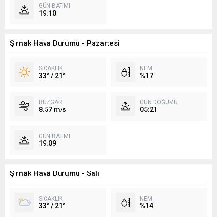
GÜN BATIMI
19:10
Şırnak Hava Durumu - Pazartesi
SICAKLIK
NEM
33° / 21°
%17
RÜZGAR
GÜN DOĞUMU
8.57 m/s
05:21
GÜN BATIMI
19:09
Şırnak Hava Durumu - Salı
SICAKLIK
NEM
33° / 21°
%14