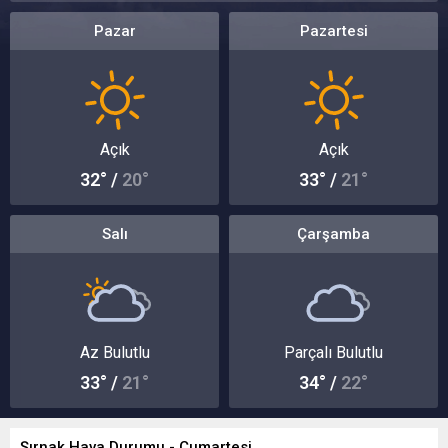
Pazar
Pazartesi
Açık
Açık
32° /
20°
33° /
21°
Salı
Çarşamba
Az Bulutlu
Parçalı Bulutlu
33° /
21°
34° /
22°
Şırnak Hava Durumu - Cumartesi