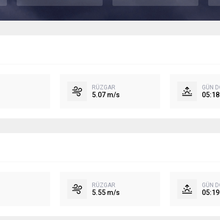
RÜZGAR
GÜN 
5.07 m/s
05:18
RÜZGAR
GÜN 
5.55 m/s
05:19