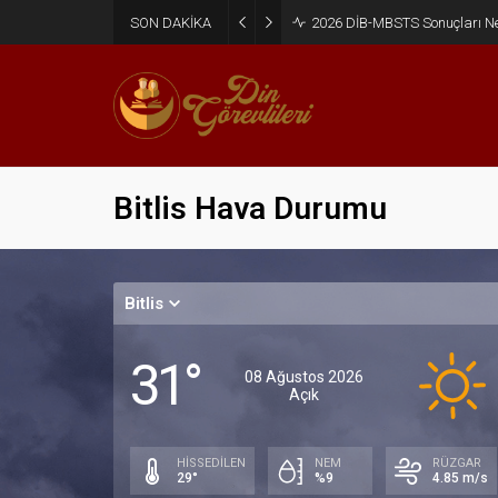
SON DAKİKA
2026 DİB-MBSTS Ne Zaman?
Bitlis Hava Durumu
Bitlis
31°
08 Ağustos 2026
Açık
HİSSEDİLEN
NEM
RÜZGAR
29°
%9
4.85 m/s