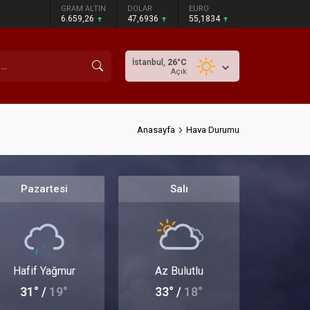
GRAM ALTIN
DOLAR
EURO
6.659,26
47,6936
55,1834
İstanbul,
26
°C
Açık
Anasayfa
Hava Durumu
Pazartesi
Salı
Hafif Yağmur
Az Bulutlu
31° /
19°
33° /
18°