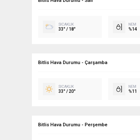
Bitlis Hava Durumu - Salı
SICAKLIK
NEM
33° / 18°
%14
Bitlis Hava Durumu - Çarşamba
SICAKLIK
NEM
33° / 20°
%11
Bitlis Hava Durumu - Perşembe