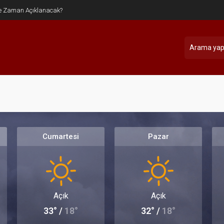
Cumartesi
Pazar
Açık
Açık
33° /
18°
32° /
18°