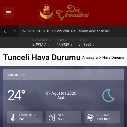
2026 DİB-MBSTS Sonuçları Ne Zaman Açıklanacak?
GRAM ALTIN
DOLAR
EURO
6.493,17
47,5929
54,9560
Tunceli Hava Durumu
Anasayfa
Hava Durumu
Tunceli
24°
07 Ağustos 2026
Açık
HİSSEDİLEN
NEM
RÜZGAR
24°
%29
2.59 m/s