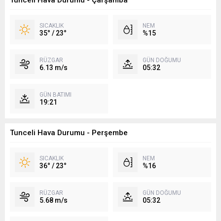
Tunceli Hava Durumu - Çarşamba
SICAKLIK
NEM
35° / 23°
%15
RÜZGAR
GÜN DOĞUMU
6.13 m/s
05:32
GÜN BATIMI
19:21
Tunceli Hava Durumu - Perşembe
SICAKLIK
NEM
36° / 23°
%16
RÜZGAR
GÜN DOĞUMU
5.68 m/s
05:32