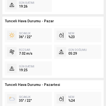
GÜN BATIMI
19:26
Tunceli Hava Durumu - Pazar
SICAKLIK
NEM
36° / 22°
%23
RÜZGAR
GÜN DOĞUMU
7.02 m/s
05:29
GÜN BATIMI
19:25
Tunceli Hava Durumu - Pazartesi
SICAKLIK
NEM
35° / 22°
%24