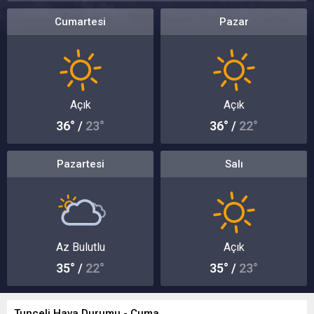
Cumartesi
Pazar
Açık
Açık
36° /
23°
36° /
22°
Pazartesi
Salı
Az Bulutlu
Açık
35° /
22°
35° /
23°
Tunceli Hava Durumu - Cuma