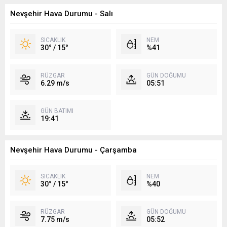
Nevşehir Hava Durumu - Salı
SICAKLIK
NEM
30° / 15°
%41
RÜZGAR
GÜN DOĞUMU
6.29 m/s
05:51
GÜN BATIMI
19:41
Nevşehir Hava Durumu - Çarşamba
SICAKLIK
NEM
30° / 15°
%40
RÜZGAR
GÜN DOĞUMU
7.75 m/s
05:52