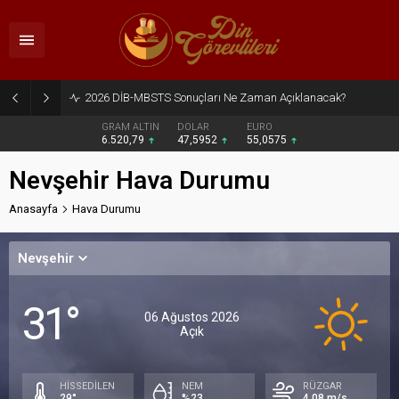
2026 DİB-MBSTS Sonuçları Ne Zaman Açıklanacak?
GRAM ALTIN
DOLAR
EURO
6.520,79
47,5952
55,0575
Nevşehir Hava Durumu
Anasayfa
Hava Durumu
Nevşehir
31°
06 Ağustos 2026
Açık
HİSSEDİLEN
NEM
RÜZGAR
29°
%23
4.08 m/s