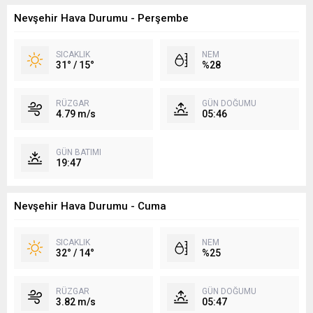
Nevşehir Hava Durumu - Perşembe
SICAKLIK
NEM
31° / 15°
%28
RÜZGAR
GÜN DOĞUMU
4.79 m/s
05:46
GÜN BATIMI
19:47
Nevşehir Hava Durumu - Cuma
SICAKLIK
NEM
32° / 14°
%25
RÜZGAR
GÜN DOĞUMU
3.82 m/s
05:47