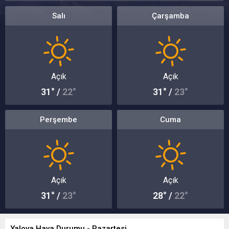
Salı
Çarşamba
Açık
Açık
31° /
22°
31° /
23°
Perşembe
Cuma
Açık
Açık
31° /
23°
28° /
22°
Yalova Hava Durumu - Pazartesi