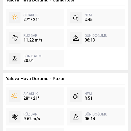
Yalova Hava Durumu - Cumartesi
SICAKLIK
NEM
27° / 21°
%45
RÜZGAR
GÜN DOĞUMU
11.22 m/s
06:13
GÜN BATIMI
20:01
Yalova Hava Durumu - Pazar
SICAKLIK
NEM
28° / 21°
%51
RÜZGAR
GÜN DOĞUMU
9.62 m/s
06:14