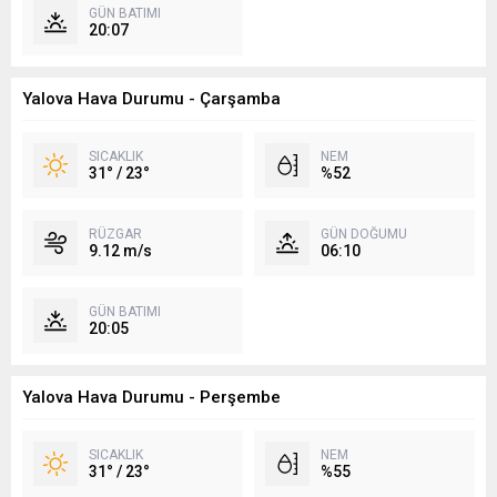
GÜN BATIMI
20:07
Yalova Hava Durumu - Çarşamba
SICAKLIK
NEM
31° / 23°
%52
RÜZGAR
GÜN DOĞUMU
9.12 m/s
06:10
GÜN BATIMI
20:05
Yalova Hava Durumu - Perşembe
SICAKLIK
NEM
31° / 23°
%55