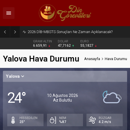
2026 DİB-MBSTS Sonuçları Ne Zaman Açıklanacak?
GRAM ALTIN
DOLAR
EURO
6.659,91
47,7162
55,1827
Yalova Hava Durumu
Anasayfa
Hava Durumu
Yalova
24°
10 Ağustos 2026
Az Bulutlu
HİSSEDİLEN
NEM
RÜZGAR
25°
%87
4.2 m/s