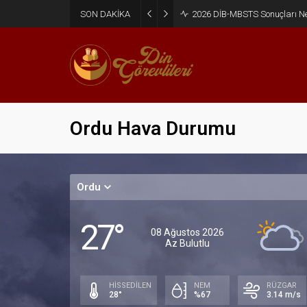
SON DAKİKA
2026 DİB-MBSTS Sonuçları N
Ordu Hava Durumu
Ordu
27°
08 Ağustos 2026
Az Bulutlu
HİSSEDİLEN
NEM
RÜZGAR
28°
%67
3.14 m/s