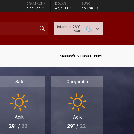
GRAM ALTIN
DOLAR
EURO
6.660,55
47,7111
55,1881
İstanbul,
26
°C
Açık
Anasayfa
Hava Durumu
Salı
Çarşamba
Açık
Açık
29° /
22°
29° /
22°