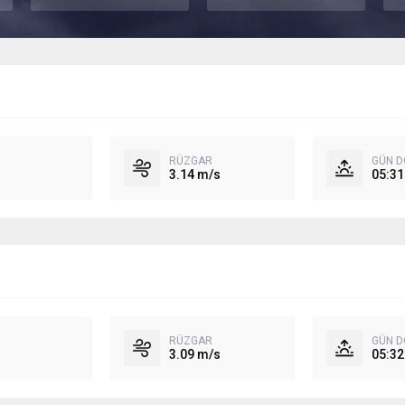
RÜZGAR
GÜN 
3.14 m/s
05:31
RÜZGAR
GÜN 
3.09 m/s
05:32