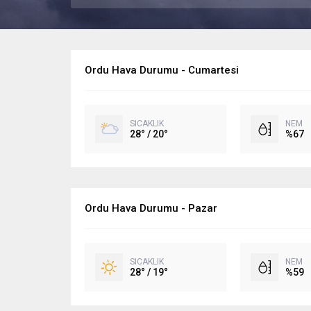
Ordu Hava Durumu - Cumartesi
SICAKLIK
NEM
28° / 20°
%67
Ordu Hava Durumu - Pazar
SICAKLIK
NEM
28° / 19°
%59