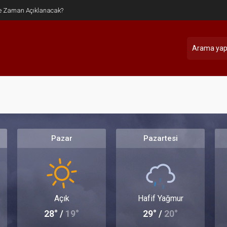
e Zaman Açıklanacak?
Pazar
Pazartesi
Açık
Hafif Yağmur
28° /
19°
29° /
20°